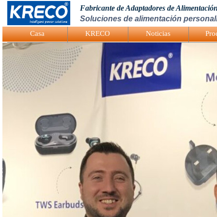
Fabricante de Adaptadores de Alimentació
Soluciones de alimentación personali
Logo Picture
Casa
KRECO
Noticias
Pro