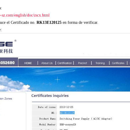
a:
e-sz.com/english/doc/zscx.html
uce el Certificado no.
RK13E120125
en forma de verificar.
e: