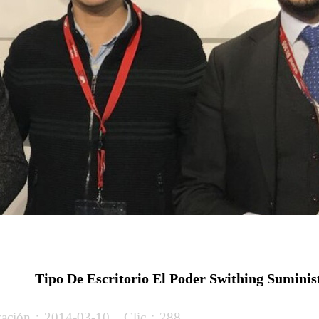
Tipo De Escritorio El Poder Swithing Sumini
licación：2014-03-10 Clic：288