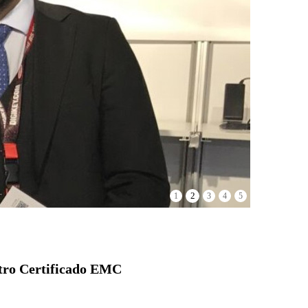
2
1
3
4
5
stro Certificado EMC