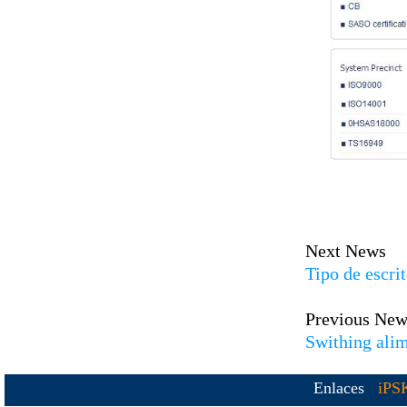
Next News
Tipo de escri
Previous New
Swithing ali
Enlaces
iPS