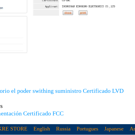
torio el poder swithing suministro Certificado LVD
s
mentación Certificado FCC
KRE STORE
English
Russia
Portugues
Japanese
Ar