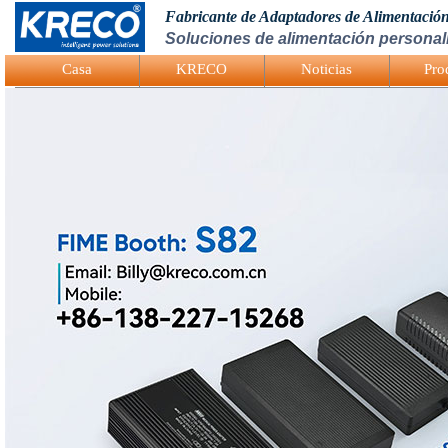
Fabricante de Adaptadores de Alimentació
Soluciones de alimentación personali
Logo Picture
Casa
KRECO
Noticias
Pro