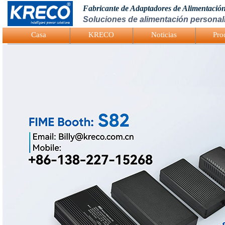
Fabricante de Adaptadores de Alimentació
Soluciones de alimentación personali
Logo Picture
Casa
KRECO
Noticias
Pro