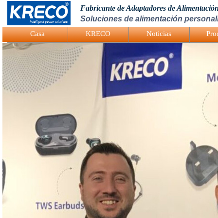
Fabricante de Adaptadores de Alimentació
Soluciones de alimentación personali
Logo Picture
Casa
KRECO
Noticias
Pro